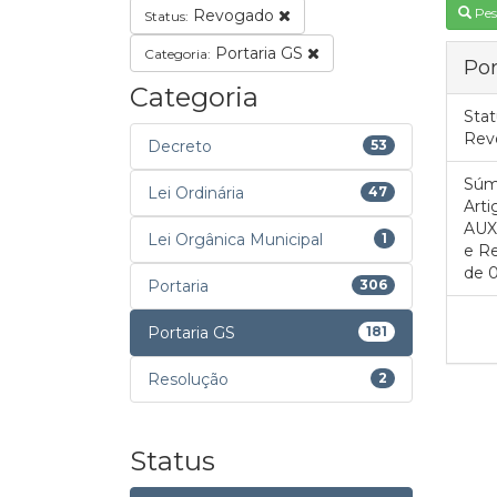
Pes
Revogado
Status:
Portaria GS
Categoria:
Por
Categoria
Stat
Rev
Decreto
53
Súm
Lei Ordinária
47
Arti
AUXI
Lei Orgânica Municipal
1
e Re
de 0
Portaria
306
Portaria GS
181
Resolução
2
Status