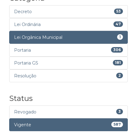
Decreto
53
Lei Ordinária
47
Lei Orgânica Municipal
1
Portaria
306
Portaria GS
181
Resolução
2
Status
Revogado
3
Vigente
587