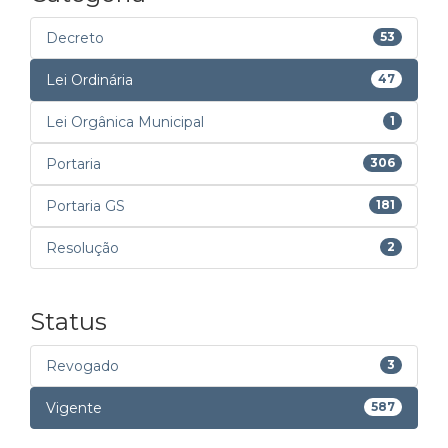
Decreto
53
Lei Ordinária
47
Lei Orgânica Municipal
1
Portaria
306
Portaria GS
181
Resolução
2
Status
Revogado
3
Vigente
587