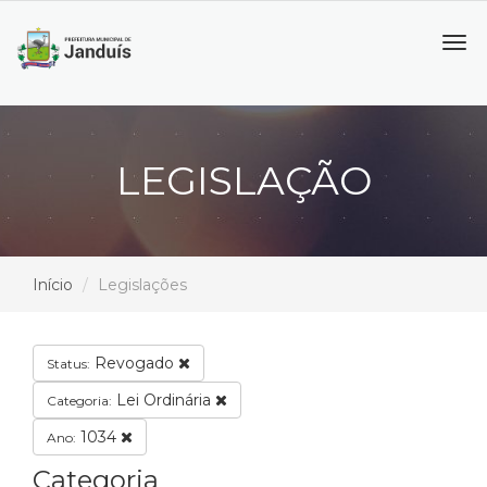
Tog
navi
LEGISLAÇÃO
Início
Legislações
Revogado
Status:
Lei Ordinária
Categoria:
1034
Ano:
Categoria