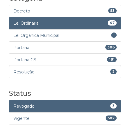
Decreto
53
Lei Ordinária
47
Lei Orgânica Municipal
1
Portaria
306
Portaria GS
181
Resolução
2
Status
Revogado
3
Vigente
587