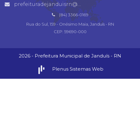
prefeituradejanduisrn@gmail.com
(84) 3366-0169
Rua do Sul, 159 - Onésimo Maia, Janduís - RN
CEP: 59690-000
2026 - Prefeitura Municipal de Janduís - RN
Plenus Sistemas Web