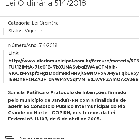
Lei Ordinária 514/2018
Categoria:
Lei Ordinária
Status:
Vigente
Número/Ano:
514/2018
Link:
http://www.diariomunicipal.com.br/femurn/materi
FUt1ZiMtA-7tc01B-7bXUNASybqBW4aCFMbIh-
4Kv_zM4tpfxHgzDodmRKiHHVjtS8NOFo4JMyETqbLe5y4
I6eDhkFsNZA3F_d4WI4xV5qf7M_E0JwVRZAmOAcv2e
Súmula:
Ratifica o Protocolo de Intenções firmado
pelo município de Janduís-RN com a finalidade de
aderir ao Consórcio Público Intermunicipal do Rio
Grande do Norte - COPIRN, nos termos da Lei
Federal nº. 11.107, de 6 de abril de 2005.