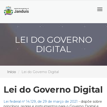
Tog
navi
LEI DO GOVERNO
DIGITAL
Início
Lei do Governo Digital
Lei do Governo Digital
Lei federal nº 14.129, de 29 de março de 2021
- dispõe sobre
princípios, regras e instrumentos para o Governo Digital e