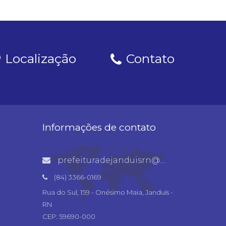
Localização
Contato
Informações de contato
prefeituradejanduisrn@gmail.com
(84) 3366-0169
Rua do Sul, 159 - Onésimo Maia, Janduís -
RN
CEP: 59690-000