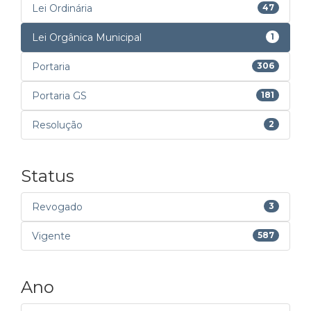
Lei Ordinária
47
Lei Orgânica Municipal
1
Portaria
306
Portaria GS
181
Resolução
2
Status
Revogado
3
Vigente
587
Ano