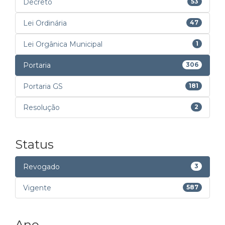
Decreto
53
Lei Ordinária
47
Lei Orgânica Municipal
1
Portaria
306
Portaria GS
181
Resolução
2
Status
Revogado
3
Vigente
587
Ano