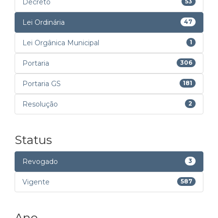
Decreto
53
Lei Ordinária
47
Lei Orgânica Municipal
1
Portaria
306
Portaria GS
181
Resolução
2
Status
Revogado
3
Vigente
587
Ano